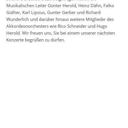
Musikalischen Leiter Günter Herold, Heinz Dähn, Falko
Güther, Karl Lipsius, Gunter Gerber und Richard
Wunderlich und darüber hinaus weitere Mitglieder des
Akkordeonorchesters wie Rico Schneider und Hugo
Herold. Wir freuen uns, Sie bei einem unserer nächsten
Konzerte begrüßen zu dürfen.
Nächster Termin
Freitag,
04.09.2026
Pavillonkonzert
04.09.2026, 19:00–21:00