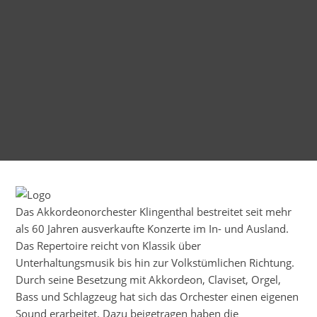
Das Akkordeonorchester Klingenthal bestreitet seit mehr
als 60 Jahren ausverkaufte Konzerte im In- und Ausland.
Das Repertoire reicht von Klassik über
Unterhaltungsmusik bis hin zur Volkstümlichen Richtung.
Durch seine Besetzung mit Akkordeon, Claviset, Orgel,
Bass und Schlagzeug hat sich das Orchester einen eigenen
Sound erarbeitet. Dazu beigetragen haben die